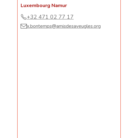
Luxembourg Namur
+32 471 02 77 17
x.bontemps@amisdesaveugles.org