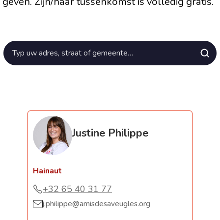
geven. Zijn/haar tussenkomst is volledig gratis.
Justine Philippe
Hainaut
+32 65 40 31 77
⁠j.philippe@amisdesaveugles.org